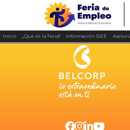
Inicio
¿Que es la Feria?
Información SIEE
Asesorí