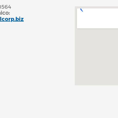
0564
ico:
lcorp.biz