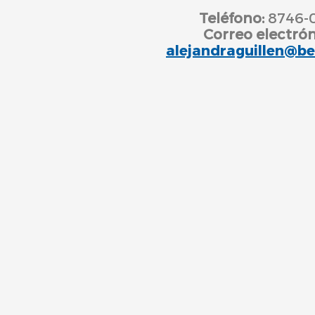
Teléfono:
8746-
Correo electrón
alejandraguillen@be