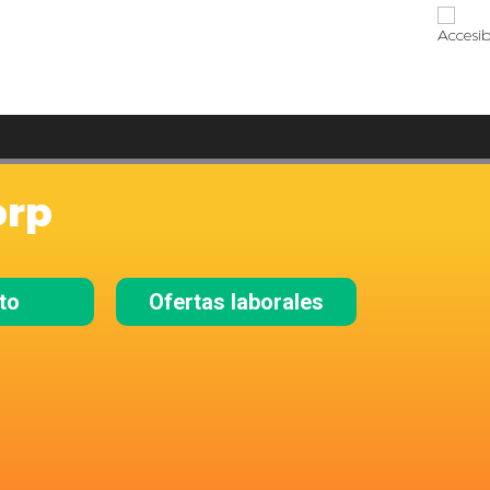
orp
to
Ofertas laborales