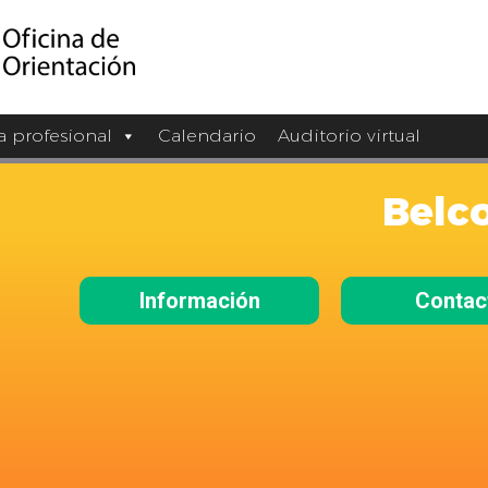
a profesional
Calendario
Auditorio virtual
Belc
Información
Contac